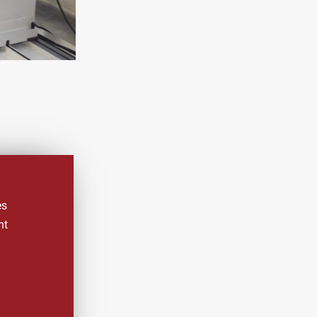
S
es
nt