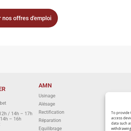
r nos offres d'emploi
AMN
ER
Usinage
bet
Alésage
Rectification
To provide 
 12h / 14h – 17h
access devi
/ 14h – 16h
Réparation
data such a
t
Equilibrage
withdrawing