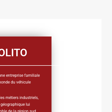
OLITO
une entreprise familiale
monde du véhicule
les métiers industriels,
 géographique lui
mble de la région sud.